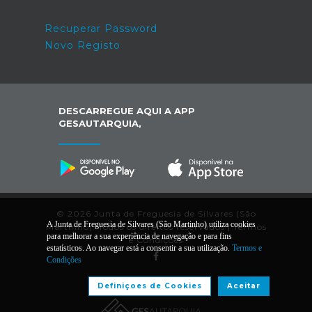
Recuperar Password
Novo Registo
DESCARREGUE AQUI A APP
GESAUTARQUIA,
© 2026 Junta de Freguesia de Silvares (São
A Junta de Freguesia de Silvares (São Martinho) utiliza cookies
Martinho). Todos os direitos reservados |
Termos
para melhorar a sua experiência de navegação e para fins
e Condições
estatísticos. Ao navegar está a consentir a sua utilização.
Termos e
Condições
Desenvolvido por:
Definiçoes de Cookies
Aceitar