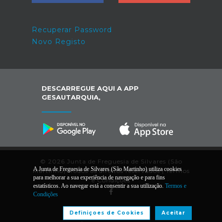
Recuperar Password
Novo Registo
DESCARREGUE AQUI A APP
GESAUTARQUIA,
© 2026 Junta de Freguesia de Silvares (São
A Junta de Freguesia de Silvares (São Martinho) utiliza cookies
Martinho). Todos os direitos reservados |
Termos
para melhorar a sua experiência de navegação e para fins
e Condições
estatísticos. Ao navegar está a consentir a sua utilização.
Termos e
Condições
Desenvolvido por:
Definiçoes de Cookies
Aceitar