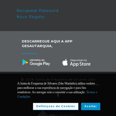
Recuperar Password
Novo Registo
DESCARREGUE AQUI A APP
GESAUTARQUIA,
© 2026 Junta de Freguesia de Silvares (São
A Junta de Freguesia de Silvares (São Martinho) utiliza cookies
Martinho). Todos os direitos reservados |
Termos
para melhorar a sua experiência de navegação e para fins
e Condições
estatísticos. Ao navegar está a consentir a sua utilização.
Termos e
Condições
Desenvolvido por:
Definiçoes de Cookies
Aceitar