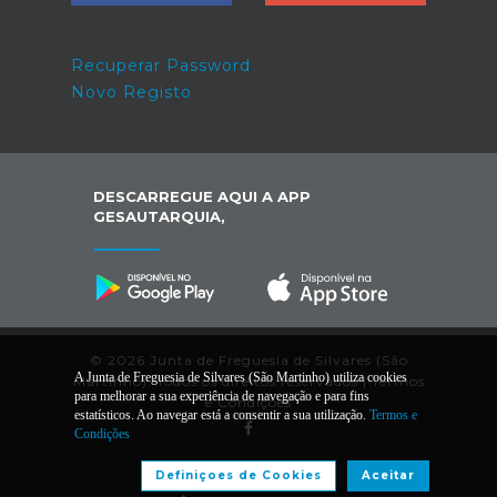
Recuperar Password
Novo Registo
DESCARREGUE AQUI A APP
GESAUTARQUIA,
© 2026 Junta de Freguesia de Silvares (São
A Junta de Freguesia de Silvares (São Martinho) utiliza cookies
Martinho). Todos os direitos reservados |
Termos
para melhorar a sua experiência de navegação e para fins
e Condições
estatísticos. Ao navegar está a consentir a sua utilização.
Termos e
Condições
Desenvolvido por:
Definiçoes de Cookies
Aceitar